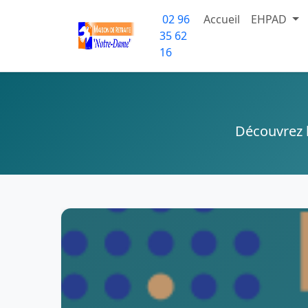
02 96
Accueil
EHPAD
35 62
16
Découvrez l